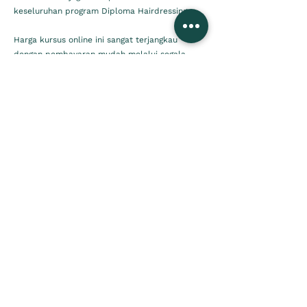
keseluruhan program Diploma Hairdressing
Harga kursus online ini sangat terjangkau
dengan pembayaran mudah melalui segala
platform pembayaran. Metode pembelajaran
sekolah online dapat dilakukan dengan mudah
via live streaming melalui komputer, laptop,
tablet, hingga smartphone Anda.
Untuk kelas reguler (offline), Rudy Hadisuwarno
School menyediakan tempat-tempat kursus
dengan fasilitas dan alat-alat pembelajaran
yang sangat memadai. Saat ini, tempat kursus
reguler Rudy Hadisuwarno School of
Hairdressing dapat ditemukan di DKI Jakarta,
DI Yogyakarta dan Bali.
Rudy Hadisuwarno Group turut menghadirkan
program beasiswa terbatas untuk mereka yang
memiliki passion dalam sektor tata rambut
profesional dan kecantikan.