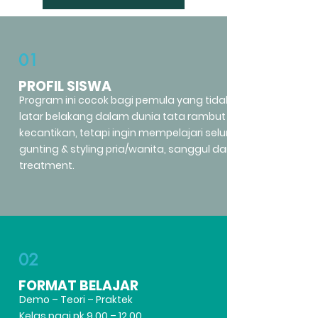
01
PROFIL SISWA
Program ini cocok bagi pemula yang tidak memiliki
latar belakang dalam dunia tata rambut dan
kecantikan, tetapi ingin mempelajari seluruh teknik
gunting & styling pria/wanita, sanggul dan hair
treatment.
02
FORMAT BELAJAR
Demo – Teori – Praktek
Kelas pagi pk 9.00 – 12.00