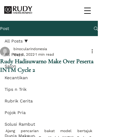
Post
All Posts
binocularindonesia
All Posts
May 6, 2022
1 min read
Rudy Hadisuwarno Make Over Peserta
Salon
INTM Cycle 2
Kecantikan
Tips n Trik
Rubrik Cerita
Pojok Pria
Solusi Rambut
Ajang pencarian bakat model bertajuk 
Dunia Makeup