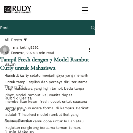
Post
All Posts
marketing9292
All Posts
Nov 18, 2024
3 min read
Tampil Fresh dengan 7 Model Rambut
Salon
Curly untuk Mahasiswa
Kecantikan
Rambut curly selalu menjadi gaya yang menarik 
untuk tampil stylish dan percaya diri, terutama 
Tips n Trik
bagi mahasiswa yang ingin tampil beda tanpa 
ribet. Model rambut ikal wanita dapat 
Rubrik Cerita
memberikan kesan fresh, cocok untuk suasana 
santai maupun acara formal di kampus. Berikut 
Pojok Pria
adalah 7 inspirasi model rambut ikal yang 
Solusi Rambut
pastinya dapat kamu coba untuk kuliah atau 
kegiatan nongkrong bersama teman-teman.
Dunia Makeup