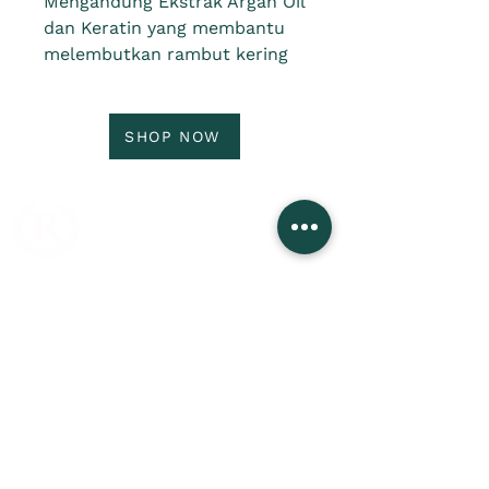
Mengandung Ekstrak Argan Oil
dan Keratin yang membantu
melembutkan rambut kering
dan rusak.
SHOP NOW
Jl. Cideng Barat No.117C, RT.12/RW.1, Cideng,
Kecamatan Gambir, Kota Jakarta Pusat, Daerah
Khusus Ibukota Jakarta 10150
Whatsapp:
0895359714121
Fax :
021- 34832159
Email: rudyhadigroup@gmail.com
Company