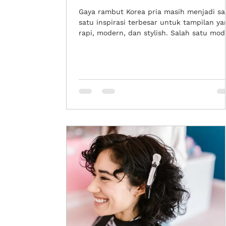
Gaya rambut Korea pria masih menjadi sa
satu inspirasi terbesar untuk tampilan ya
rapi, modern, dan stylish. Salah satu mod
yang terus populer adalah comma hair.
Potongan ini dikenal dengan bentuk poni
melengkung menyerupai tanda koma,
sehingga memberi kesan soft, clean, dan
lebih fresh pada wajah. Bagi pria yang ing
tampil mengikuti tren Korean hairstyle ta
terlihat berlebihan, potongan comma hair
bisa menjadi pilihan yang menarik. Gaya i
cocok untuk tampilan s