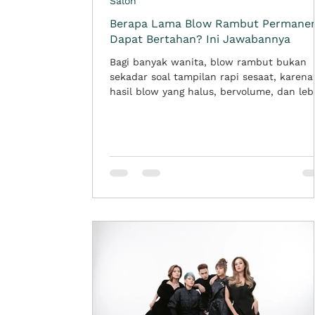
Salon
Berapa Lama Blow Rambut Permane
Dapat Bertahan? Ini Jawabannya
Bagi banyak wanita, blow rambut bukan
sekadar soal tampilan rapi sesaat, karena
hasil blow yang halus, bervolume, dan leb
mudah diatur sering kali membuat rambu
terlihat lebih polished dalam berbagai
suasana, baik untuk aktivitas harian ma
acara spesial. Karena itu, tidak sedikit ju
yang penasaran, kira-kira blow rambut
permanen tahan berapa lama? Jawabann
tidak selalu sama pada setiap orang. Daya
tahan hasil blow dipengaruhi oleh teknik
yang digunakan, kondisi ram