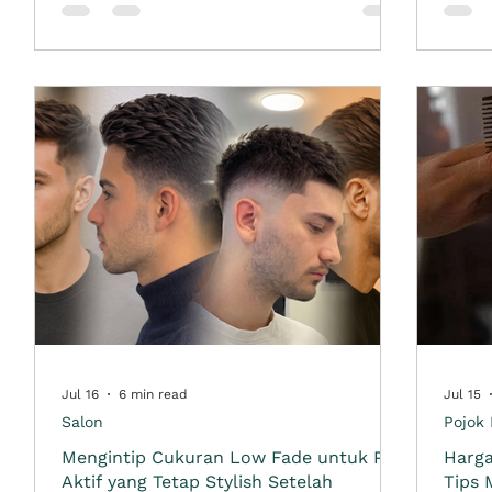
rambut layer menjadi pilihan menarik untuk
rambu
membuat tampilan lebih modern tanpa
ditat
ang
harus memotong rambut terlalu pendek.
memut
Model rambut layer panjang cocok untuk
beber
ang
kamu yang ingin mempertahankan panjang
terle
rambut, tetapi tetap ingin ada dimensi, mov
soal m
Treat
Jul 16
6 min read
Jul 15
Salon
Pojok 
Mengintip Cukuran Low Fade untuk Pria
Harga
Aktif yang Tetap Stylish Setelah
Tips 