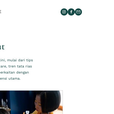
E
ut
i, mulai dari tips
re, tren tata rias
berkaitan dengan
ensi utama.