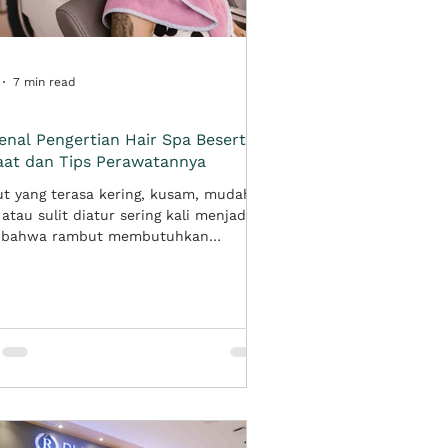
7 min read
nal Pengertian Hair Spa Beserta
at dan Tips Perawatannya
t yang terasa kering, kusam, mudah
 atau sulit diatur sering kali menjadi
 bahwa rambut membutuhkan
atan lebih dari sekadar sampo dan
ioner. Salah satu perawatan salon
banyak dipilih untuk membantu
mbalikan kenyamanan rambut adalah
pa. Secara sederhana, hair spa adalah
atan rambut dan kulit kepala yang
us pada pemberian nutrisi,
apan, serta relaksasi melalui aplikasi
tau masker khusus, pijatan ringan,
rose