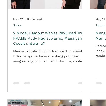
May 27
5 min read
May 21
Salon
Salon
2 Model Rambut Wanita 2026 dari Tren
Menge
FRAME Rudy Hadisuwarno, Mana yang
Manfa
Cocok untukmu?
Rambu
lepek,
Memasuki tahun 2026, tren rambut wanita
ut
tanda
tidak hanya berbicara tentang potongan
peraw
yang sedang populer. Lebih dari itu, model
kondis
rambut mulai dilihat sebagai bagian dari
r
yang 
cara seseorang menampilkan karakter,
bih
menge
membingkai wajah, dan membangun kesan
hair s
personal yang lebih kuat. Melalui tren
peraw
FRAME by Rudy Hadisuwarno, rambut
ng
berfok
diposisikan sebagai elemen yang mampu
kelemb
membentuk tampilan secara lebih
krim a
menyeluruh. Bukan sekadar mengikuti tren,
dan p
tetapi memilih model rambut yang benar-