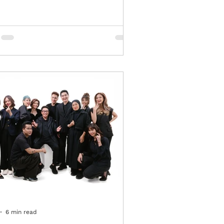
a diri. Karena itu, memilih salon
nya tidak hanya berdasarkan lokasi
udah dijangkau, tetapi juga kualitas
an, kenyamanan tempat, keahlian
t, dan kemudahan konsultasi sebelum
. Di kota besar seperti Jakarta, pilihan
sangat banyak, mulai dari salon
t terdekat untuk potong rambut
ha
6 min read