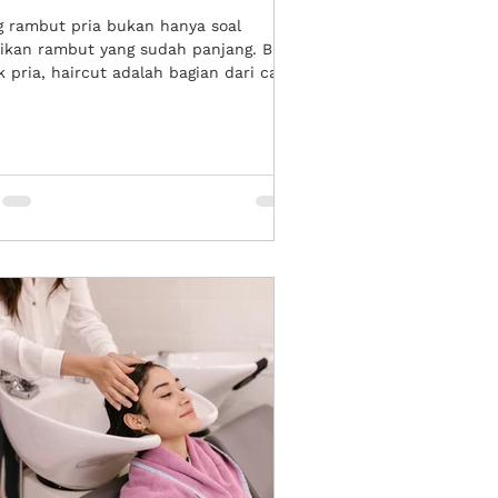
g rambut pria bukan hanya soal
ikan rambut yang sudah panjang. Bagi
 pria, haircut adalah bagian dari cara
ngun kesan pertama seperti terlihat
rapi, modern, profesional, dan percaya
Karena itu, memilih tempat potong
 pria yang tepat menjadi penting,
ma jika kamu ingin hasil yang sesuai
n bentuk wajah, karakter rambut, dan
tas harian. Saat ini, pilihan potongan
t pria juga semakin beragam.
tinya contohnya model