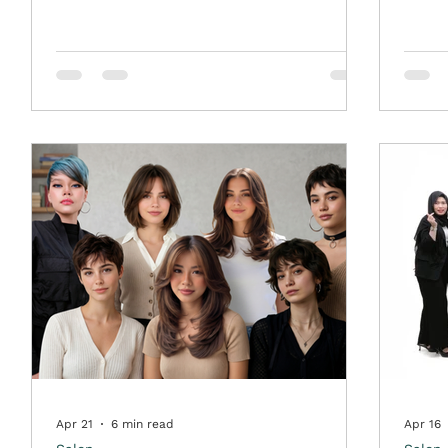
n,
percay
yang lebih sesuai, serta merawat rambut
sebaik
agar tetap sehat dan tertata. Seperti Rudy
yang m
Hadisuwarno yang telah lama dikenal dalam
layan
dunia perawatan rambut dan salon
stylis
profesional di Indonesia, banyak konsumen
datang
yang mencari dan percaya pada salon group
an
salon 
ini. Kabar gembira bagi Anda yang berada di
rambu
Bandung, pengalaman perawatan rambut
seder
dalam jaringan Rudy Hadisuwarno Grou
Apr 21
6 min read
Apr 16