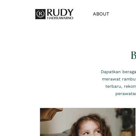
ABOUT
B
Dapatkan beragam
merawat rambut,
terbaru, reko
perawatan