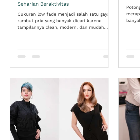
Seharian Beraktivitas
lah
Poton
ng
merap
Cukuran low fade menjadi salah satu gaya
el
banyak
rambut pria yang banyak dicari karena
memba
tampilannya clean, modern, dan mudah
lebih 
disesuaikan dengan berbagai aktivitas. Untuk
diri. 
pria Gen Z dan millennial yang aktif dari pagi
rambut
sampai malam, potongan ini bisa menjadi
in
teruta
pilihan tepat karena memberi kesan rapi
npa
denga
tanpa terlihat terlalu kaku. Low fade juga
aktivi
cocok untuk kamu yang ingin tampil stylish,
ni
rambu
tetapi tetap praktis saat bekerja, kuliah,
Seper
olahraga ringan, hangout, atau menghadiri
acara setelah aktivi