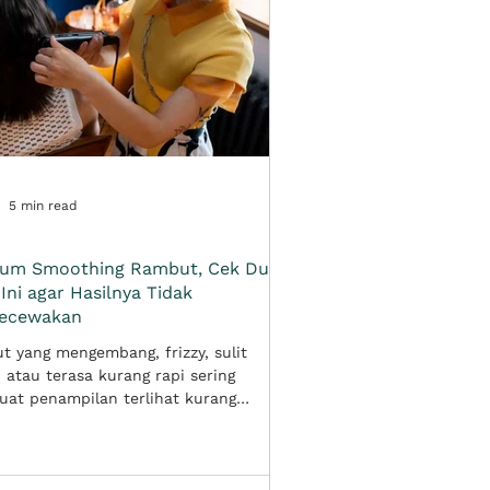
5 min read
lum Smoothing Rambut, Cek Dulu
 Ini agar Hasilnya Tidak
ecewakan
 yang mengembang, frizzy, sulit
, atau terasa kurang rapi sering
at penampilan terlihat kurang
al. Tidak heran jika smoothing
di salah satu treatment rambut yang
k dipilih untuk mendapatkan tampilan