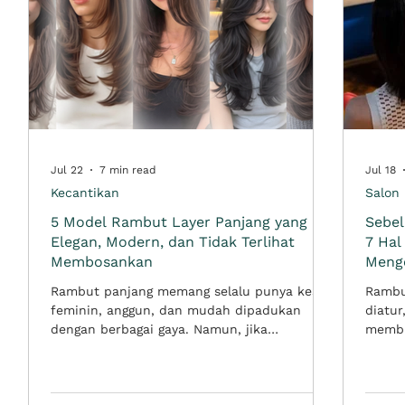
Jul 22
7 min read
Jul 18
Kecantikan
Salon
5 Model Rambut Layer Panjang yang
Sebe
Elegan, Modern, dan Tidak Terlihat
7 Hal
Membosankan
Meng
at
Rambut panjang memang selalu punya kesan
Rambut
feminin, anggun, dan mudah dipadukan
diatur
an
dengan berbagai gaya. Namun, jika
membu
potongannya terlalu rata atau tidak memiliki
maksim
bentuk, rambut panjang bisa terlihat berat,
menja
flat, dan kurang hidup. Di sinilah model
banya