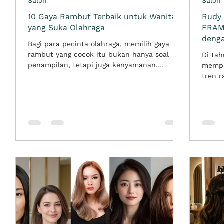
Salon
Salon
n
10 Gaya Rambut Terbaik untuk Wanita
Rudy
yang Suka Olahraga
FRAM
denga
Bagi para pecinta olahraga, memilih gaya
rambut yang cocok itu bukan hanya soal
Di ta
ih
penampilan, tetapi juga kenyamanan.
mempe
t
Aktivitas seperti lari, tenis, padel, gym,
tren 
hingga pilates membuat rambut perlu ditata
FRAME.
upun
dengan cara yang tetap rapi, mudah diatur,
tren i
ga
dan tidak mengganggu fokus saat
baru 
berolahraga. Di sisi lain, banyak wanita juga
yang m
ya
ingin tetap terlihat segar dan stylish
person
sebelum maupun sesudah sesi latihan.
dari 
Model rambut untuk wanita sporty idealnya
moder
memiliki tiga keunggulan sekaligus sepe
yang k
dan sa