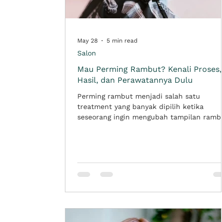
May 28
5 min read
Salon
Mau Perming Rambut? Kenali Proses,
Hasil, dan Perawatannya Dulu
Perming rambut menjadi salah satu
treatment yang banyak dipilih ketika
seseorang ingin mengubah tampilan ramb
menjadi lebih bervolume, bergelombang,
atau keriting. Tidak hanya untuk wanita,
perming rambut pria juga semakin popule
karena dapat memberikan tekstur yang le
hidup dan mudah dibentuk. Namun,
sebelum mencoba treatment ini, penting
untuk memahami dari prosesnya, hasil ya
bisa didapatkan, hingga perawatan
setelahnya. Perming bukan sekadar
membuat rambut menjadi