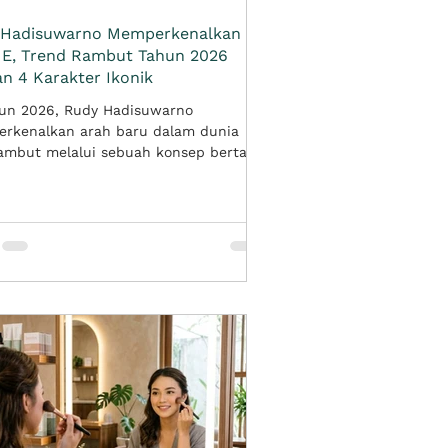
 Hadisuwarno Memperkenalkan
E, Trend Rambut Tahun 2026
n 4 Karakter Ikonik
hun 2026, Rudy Hadisuwarno
rkenalkan arah baru dalam dunia
rambut melalui sebuah konsep bertajuk
 Berkolaborasi dengan SDB Hair Pro ,
ni dihadirkan sebagai cara pandang
bahwa rambut adalah elemen penting
embingkai identitas, karakter, dan
al branding seseorang. Konsep ini lahir
perubahan gaya hidup masyarakat
n, khususnya perempuan Indonesia
ini semakin dinamis, ekspresif, aktif,
dar akan citra diri. Rambut ti