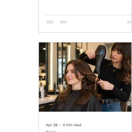
menyesuaikan warna dengan karakter klie
serta menjaga hasil akhir tetap rapi dan
profesional. Bleaching sering digunakan
sebagai tahap awal sebelum masuk ke
warna fashion, ash, beige, silver, pastel,
copper, hingga blonde. Namun, hasil
bleaching yang baik tidak hanya ditentuk
oleh seberapa terang rambut bisa dian
Apr 26
4 min read