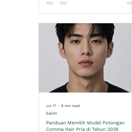
merawatnya. Ada anak yang lebih nyaman
dengan model rambut pendek, ada juga y
tetap ingin mempertahankan rambut
panjang tetapi membutuhkan potongan y
lebih
Jul 17
6 min read
Salon
Panduan Memilih Model Potongan
Comma Hair Pria di Tahun 2026