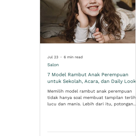
Jul 23
6 min read
Salon
7 Model Rambut Anak Perempuan
untuk Sekolah, Acara, dan Daily Look
Memilih model rambut anak perempuan
tidak hanya soal membuat tampilan terlih
lucu dan manis. Lebih dari itu, potongan
rambut anak juga perlu disesuaikan deng
aktivitas anak dan kenyamanan. Model
rambut yang tepat bisa membuat anak
terlihat lebih rapi, segar, dan percaya diri
tanpa membuat orang tua kesulitan saat