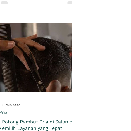
t yang lebih halus, jatuh, dan mudah
a. Sumber: pexels.com Namun sebelum
uskan smoothing di salon, ada
apa hal penting yang perlu kamu cek
bih dahulu. Smoothing bukan hanya
embuat rambut terlihat lebih lurus.
men
6 min read
Pria
 Potong Rambut Pria di Salon dan
Memilih Layanan yang Tepat