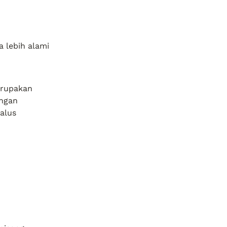
 lebih alami
erupakan 
ngan 
alus