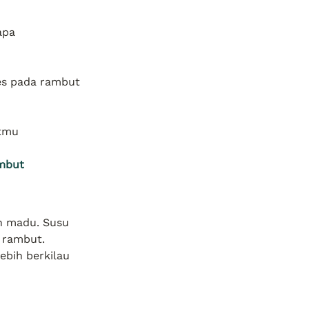
apa
les pada rambut
utmu
mbut
n madu. Susu 
rambut. 
bih berkilau