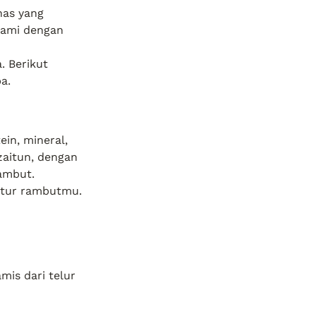
as yang 
lami dengan 
. Berikut 
a.
in, mineral, 
aitun, dengan 
ambut. 
ktur rambutmu.
is dari telur 