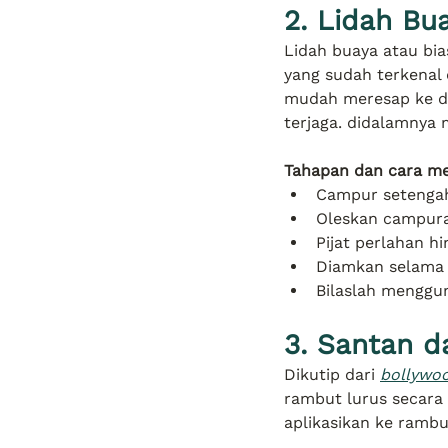
2. Lidah Bu
Lidah buaya atau bia
yang sudah terkenal
mudah meresap ke da
terjaga. didalamny
Tahapan dan cara me
Campur setengah 
Oleskan campura
Pijat perlahan h
Diamkan selama 
Bilaslah menggu
3. Santan 
Dikutip dari 
bollywo
rambut lurus secara 
aplikasikan ke ramb