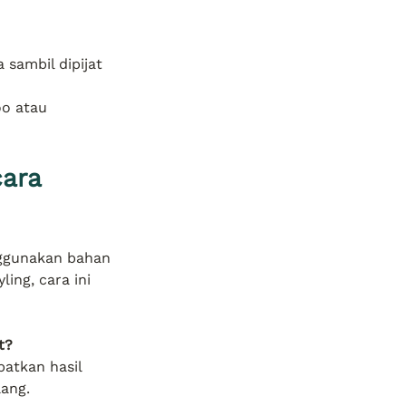
 sambil dipijat 
o atau 
ara 
nggunakan bahan 
ling, cara ini 
t?
atkan hasil 
ang.