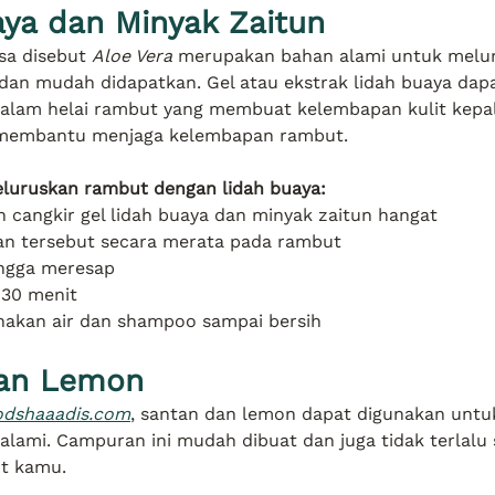
aya dan Minyak Zaitun
sa disebut 
Aloe Vera
 merupakan bahan alami untuk melu
 dan mudah didapatkan. Gel atau ekstrak lidah buaya dap
lam helai rambut yang membuat kelembapan kulit kepal
a membantu menjaga kelembapan rambut.
luruskan rambut dengan lidah buaya:
cangkir gel lidah buaya dan minyak zaitun hangat
n tersebut secara merata pada rambut
ingga meresap
30 menit
nakan air dan shampoo sampai bersih
dan Lemon
odshaaadis.com
, santan dan lemon dapat digunakan unt
alami. Campuran ini mudah dibuat dan juga tidak terlalu s
ut kamu.