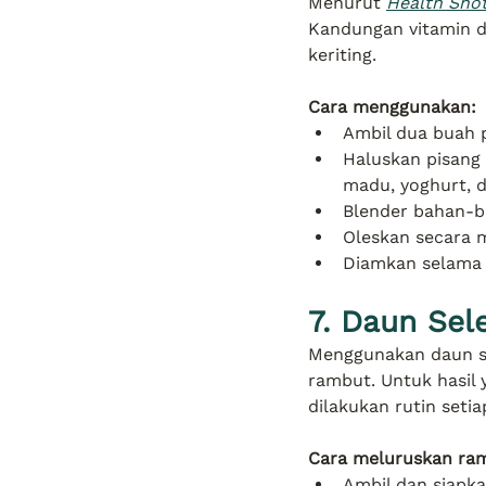
Menurut 
Health Sho
Kandungan vitamin d
keriting.
Cara menggunakan:
Ambil dua buah 
Haluskan pisang
madu, yoghurt, 
Blender bahan-b
Oleskan secara 
Diamkan selama 
7. Daun Sele
Menggunakan daun se
rambut. Untuk hasil 
dilakukan rutin setia
Cara meluruskan ram
Ambil dan siapka