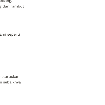
isang. 
ng dan rambut 
mi seperti 
p
meluruskan 
s sebaiknya 