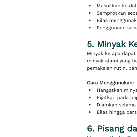
Masukkan ke dal
Semprotkan seca
Bilas menggunaka
Penggunaan seca
5. Minyak K
Minyak kelapa dapat
minyak alami yang b
pemakaian rutin, ba
Cara Menggunakan:
Hangatkan minya
Pijatkan pada ba
Diamkan selama 
Bilas hingga ber
6. Pisang d