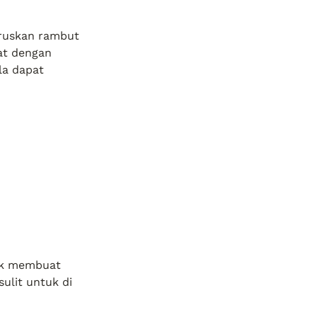
ruskan rambut 
at dengan 
a dapat 
uk membuat 
ulit untuk di 