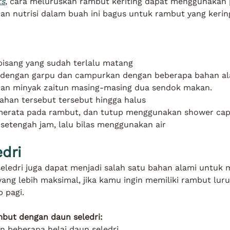
ts
, cara meluruskan rambut keriting dapat menggunakan p
an nutrisi dalam buah ini bagus untuk rambut yang keri
pisang yang sudah terlalu matang
 dengan garpu dan campurkan dengan beberapa bahan ala
dan minyak zaitun masing-masing dua sendok makan.
ahan tersebut tersebut hingga halus
merata pada rambut, dan tutup menggunakan shower ca
setengah jam, lalu bilas menggunakan air
dri
ledri juga dapat menjadi salah satu bahan alami untuk 
yang lebih maksimal, jika kamu ingin memiliki rambut luru
p pagi.
but dengan daun seledri:
n beberapa helai daun seledri