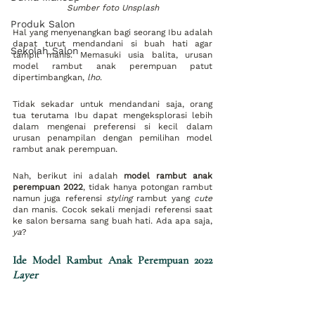
Sumber foto Unsplash
Produk Salon
Hal yang menyenangkan bagi seorang Ibu adalah 
dapat turut mendandani si buah hati agar 
Sekolah Salon
tampil manis. Memasuki usia balita, urusan 
model rambut anak perempuan patut 
dipertimbangkan,
 lho
. 
Tidak sekadar untuk mendandani saja, orang 
tua terutama Ibu dapat mengeksplorasi lebih 
dalam mengenai preferensi si kecil dalam 
urusan penampilan dengan pemilihan model 
rambut anak perempuan. 
Nah, berikut ini adalah 
model rambut anak 
perempuan 2022
, tidak hanya potongan rambut 
namun juga referensi 
styling
 rambut yang 
cute
dan manis. Cocok sekali menjadi referensi saat 
ke salon bersama sang buah hati. Ada apa saja, 
ya
?
Ide Model Rambut Anak Perempuan 2022 
Layer