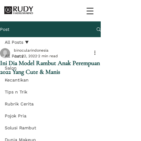
Post
All Posts
binocularindonesia
All Posts
Jun 22, 2022
2 min read
Ini Dia Model Rambut Anak Perempuan
Salon
2022 Yang Cute & Manis
Kecantikan
Tips n Trik
Rubrik Cerita
Pojok Pria
Solusi Rambut
Dunia Makeup