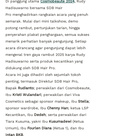
Di panggung utama 
Cosmobeaute 2024,
 Rudy 
Hadisuwarno bersama SDB Hair 
Pro menghadirkan rangkaian acara yang penuh 
semarak. Mulai dari mini talkshow, demo 
potong rambut, pertunjukan tarian, hingga 
penyerahan plakat penghargaan, semua sukses 
menarik perhatian banyak pengunjung. Setiap 
acara dirancang agar pengunjung dapat lebih 
mengenal tren gaya rambut 2025 karya Rudy 
Hadisuwarno serta produk kecantikan yang 
didukung oleh SDB Hair Pro.
Acara ini juga dihadiri oleh sejumlah tokoh 
penting, termasuk Direktur SDB Hair Pro, 
Bapak 
Rudianto
; perwakilan dari Cosmobeaute, 
Ibu 
Kristi Wulandari
; perwakilan dari Viva 
Cosmetics sebagai sponsor makeup, Ibu 
Stella
; 
sponsor wardrobe, Ibu 
Chenny Han
; ketua LSP 
Kecantikan, Ibu 
Dedeh
; serta perwakilan dari 
Tiara Kusuma, yakni Ibu 
Kusumadewi
 (Ketua 
Umum), Ibu 
Fourlen Diana
 (Ketua 1), dan Ibu 
Intan BKB
.