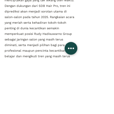
menciptakan gaya yang tak lekang oleh waktu. 
Dengan dukungan dari SDB Hair Pro, tren ini 
diprediksi akan menjadi sorotan utama di 
salon-salon pada tahun 2025. Rangkaian acara 
yang meriah serta kehadiran tokoh-tokoh 
penting di dunia kecantikan semakin 
memperkuat posisi Rudy Hadisuwarno Group 
sebagai jaringan salon yang masih terus 
diminati, serta menjadi pilihan bagi para 
profesional maupun pencinta kecantikan untuk 
belajar dan mengikuti tren yang masih terus 
relevan.
Rubrik Cerita
See All
Related Posts