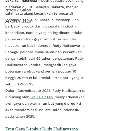
Jakarta, Indonesia
 - Cosmobeaute 2024, yang 
diadakan di JCC Senayan, Jakarta, menjadi 
Produk Salon
salah satu ajang kecantikan terbesar di 
Indonesia tahun ini. Acara ini menampilkan 
Sekolah Salon
berbagai produk dan inovasi dari industri 
kecantikan, namun yang paling dinanti adalah 
peluncuran tren gaya rambut terbaru dari 
maestro rambut Indonesia, Rudy Hadisuwarno. 
Sebagai pelopor dunia salon dan kecantikan 
dengan lebih dari 50 tahun pengalaman, Rudy 
Hadisuwarno kembali menghadirkan gaya 
potongan rambut yang pernah populer 10 
hingga 20 tahun lalu melalui tren baru yang ia 
sebut TIMELESS.
Dalam Cosmobeaute 2024, Rudy Hadisuwarno, 
didukung oleh 
SDB Hair Pro
, memperkenalkan 
tren gaya dan warna rambut yang diprediksi 
akan mendominasi industri salon Indonesia 
pada tahun 2025.
Tren Gaya Rambut Rudy Hadisuwarno 