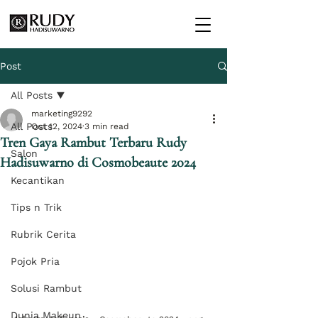
Post
All Posts
marketing9292
All Posts
Oct 12, 2024
3 min read
Tren Gaya Rambut Terbaru Rudy
Salon
Hadisuwarno di Cosmobeaute 2024
Kecantikan
Tips n Trik
Rubrik Cerita
Pojok Pria
Solusi Rambut
Dunia Makeup