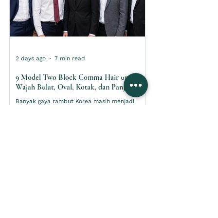
2 days ago
7 min read
9 Model Two Block Comma Hair untuk
Wajah Bulat, Oval, Kotak, dan Panjang
Banyak gaya rambut Korea masih menjadi
salah satu referensi favorit bagi pelajar,
mahasiswa, dan pria muda yang ingin tampil
rapi tanpa terlihat terlalu formal. Dari
berbagai model yang populer, two block
comma hair menjadi salah satu pilihan yang
cukup fleksibel untuk digunakan saat kuliah,
hangout, menghadiri acara, maupun menjalani
aktivitas sehari-hari. Model ini memadukan
potongan two block yang memiliki bagian
samping lebih pendek dengan poni comma hair
yang melengkung