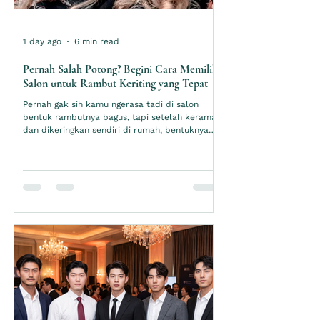
1 day ago
6 min read
Pernah Salah Potong? Begini Cara Memilih
Salon untuk Rambut Keriting yang Tepat
Pernah gak sih kamu ngerasa tadi di salon
bentuk rambutnya bagus, tapi setelah keramas
dan dikeringkan sendiri di rumah, bentuknya
berubah. Mungkin bagian depan terasa terlalu
pendek, sisi rambut mengembang, atau volume
justru terkumpul pada area yang tidak
diinginkan. Pengalaman seperti ini cukup
membuat pemilik rambut ikal dan keriting ragu
untuk kembali ke salon. Masalahnya belum
tentu terletak pada model yang dipilih, hasil
yang kurang sesuai juga bisa terjadi ketika poto